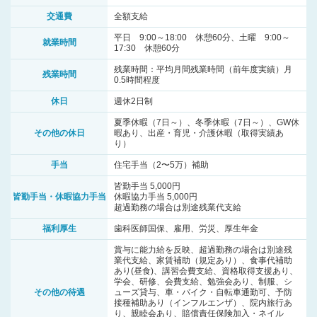
交通費
全額支給
平日 9:00～18:00 休憩60分、土曜 9:00～
就業時間
17:30 休憩60分
残業時間：平均月間残業時間（前年度実績）月
残業時間
0.5時間程度
休日
週休2日制
夏季休暇（7日～）、冬季休暇（7日～）、GW休
その他の休日
暇あり、出産・育児・介護休暇（取得実績あ
り）
手当
住宅手当（2〜5万）補助
皆勤手当 5,000円
皆勤手当・休暇協力手当
休暇協力手当 5,000円
超過勤務の場合は別途残業代支給
福利厚生
歯科医師国保、雇用、労災、厚生年金
賞与に能力給を反映、超過勤務の場合は別途残
業代支給、家賃補助（規定あり）、食事代補助
あり(昼食)、講習会費支給、資格取得支援あり、
学会、研修、会費支給、勉強会あり、制服、シ
その他の待遇
ューズ貸与、車・バイク・自転車通勤可、予防
接種補助あり（インフルエンザ）、院内旅行あ
り、親睦会あり、賠償責任保険加入・ネイル