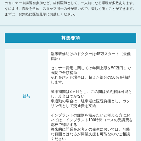
のセミナーや講習会参加など、歯科医師として、一人前になる環境が多数あります。
なにより、院長を含め、スタッフ同士の仲が良いので、楽しく働くことができます。
まずは、お気軽に医院見学にお越しください。
募集要項
臨床研修明けのドクターは45万スタート（最低
保証）
セミナー費用に関しては年間上限を50万円まで
医院で全額補助。
それを超えた場合は、超えた部分の50％を補助
します。
試用期間は3ヶ月とし、この間は契約解除可能と
給与
し、歩合はつかない
車通勤の場合は、駐車場は医院負担とし、ガソ
リン代として交通費を支給
インプラントの症例を積みたいと考える方にお
いては、インプラント100時間コースの受講費を
別枠で補助する
将来的に開業をお考えの先生においては、可能
な範囲とはなるが開業支援も可能なのでご相談
ください