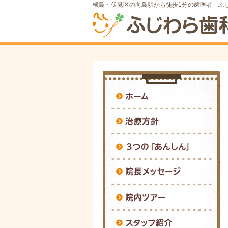
槇島・伏見区の向島駅から徒歩1分の歯医者「ふ
ホ
治
3
院
院
ス