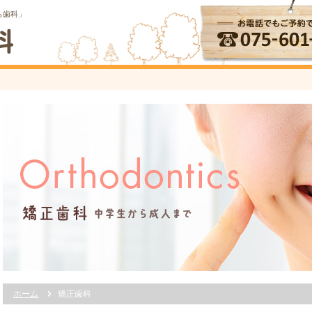
ら歯科」
ーム
療方針
つの安心
長メッセージ
内ツアー
ホーム
矯正歯科
タッフ紹介