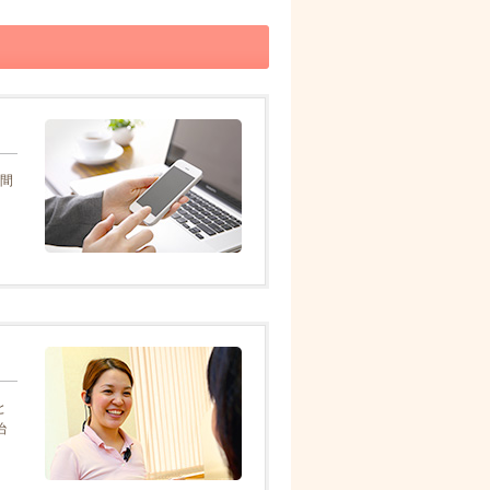
時間
と
治