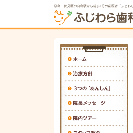
槇島・伏見区の向島駅から徒歩1分の歯医者「ふじわ
ホ
治
3
院
院
ス