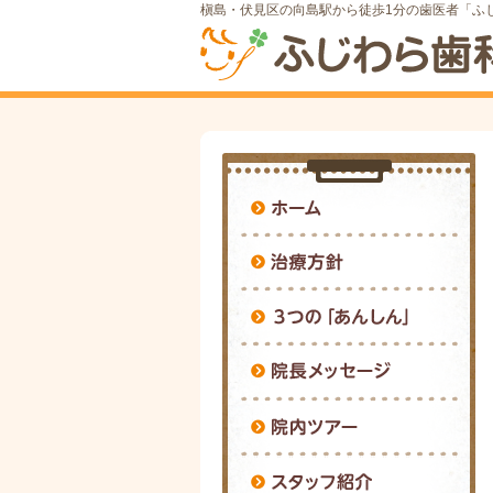
槇島・伏見区の向島駅から徒歩1分の歯医者「ふ
ホ
治
3
院
院
ス