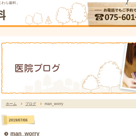
じわら歯科」
ーム
療方針
つの安心
長メッセージ
ホーム
ブログ
man_worry
内ツアー
2019/07/06
タッフ紹介
man_worry