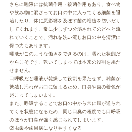
さらに唾液には抗菌作用・殺菌作用もあり、食べ物
や飲み物に混ざってお口の中に入ってくる細菌を退
治したり、体に悪影響を及ぼす菌の増殖を防いだり
してくれます。常に少しずつ分泌されてのどへと流
れていくことで、汚れを洗い流しお口の中を清潔に
保つ力もあります。
唾液がこのような働きをできるのは、濡れた状態だ
からこそです。乾いてしまっては本来の役割を果た
せません。
口呼吸だと唾液が乾燥して役割を果たせず、雑菌が
繁殖し汚れがお口に留まるため、口臭や歯の着色が
起こってしまいます。
また、呼吸することでお口の中から常に風が送られ
てくる状態になるため、同じ口臭の程度でも口呼吸
のほうが口臭が強く感じられてしまいます。
②虫歯や歯周病になりやすくなる